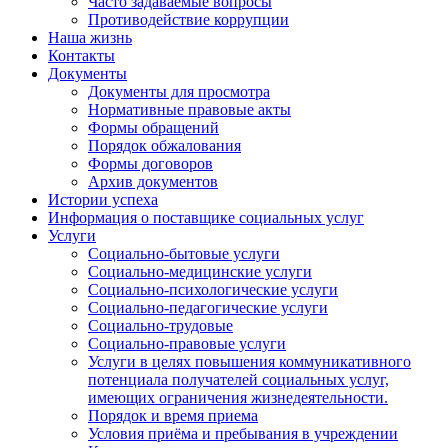
Часто задаваемые вопросы
Противодействие коррупции
Наша жизнь
Контакты
Документы
Документы для просмотра
Нормативные правовые акты
Формы обращений
Порядок обжалования
Формы договоров
Архив документов
Истории успеха
Информация о поставщике социальных услуг
Услуги
Социально-бытовые услуги
Социально-медицинские услуги
Социально-психологические услуги
Социально-педагогические услуги
Социально-трудовые
Социально-правовые услуги
Услуги в целях повышения коммуникативного
потенциала получателей социальных услуг,
имеющих ограничения жизнедеятельности.
Порядок и время приема
Условия приёма и пребывания в учреждении