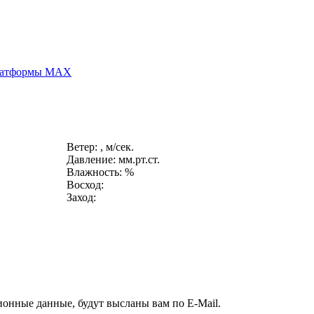
платформы MAX
Ветер: , м/сек.
Давление: мм.рт.ст.
Влажность: %
Восход:
Заход:
ионные данные, будут высланы вам по E-Mail.