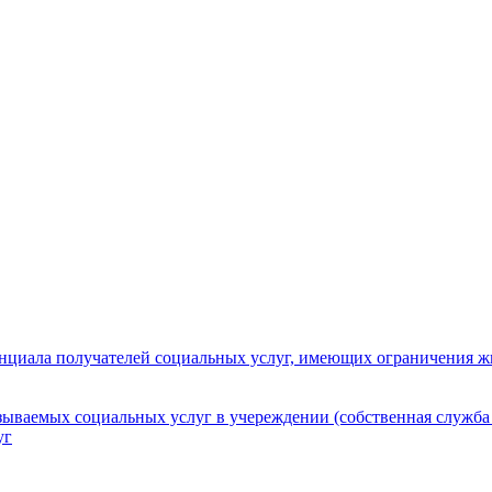
нциала получателей социальных услуг, имеющих ограничения ж
зываемых социальных услуг в учереждении (собственная служба
уг