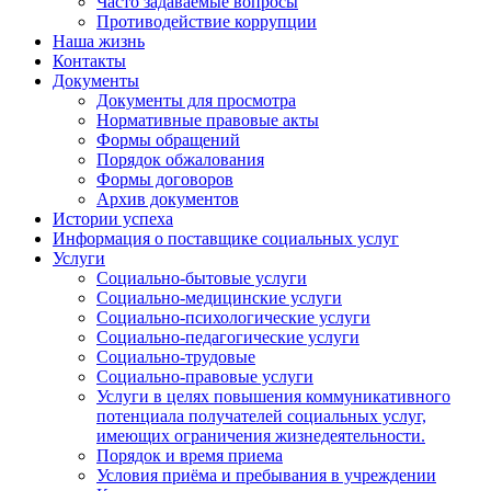
Часто задаваемые вопросы
Противодействие коррупции
Наша жизнь
Контакты
Документы
Документы для просмотра
Нормативные правовые акты
Формы обращений
Порядок обжалования
Формы договоров
Архив документов
Истории успеха
Информация о поставщике социальных услуг
Услуги
Социально-бытовые услуги
Социально-медицинские услуги
Социально-психологические услуги
Социально-педагогические услуги
Социально-трудовые
Социально-правовые услуги
Услуги в целях повышения коммуникативного
потенциала получателей социальных услуг,
имеющих ограничения жизнедеятельности.
Порядок и время приема
Условия приёма и пребывания в учреждении