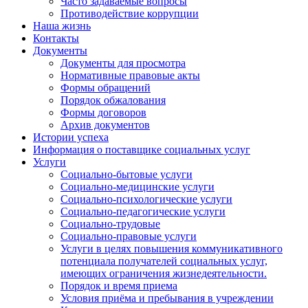
Часто задаваемые вопросы
Противодействие коррупции
Наша жизнь
Контакты
Документы
Документы для просмотра
Нормативные правовые акты
Формы обращений
Порядок обжалования
Формы договоров
Архив документов
Истории успеха
Информация о поставщике социальных услуг
Услуги
Социально-бытовые услуги
Социально-медицинские услуги
Социально-психологические услуги
Социально-педагогические услуги
Социально-трудовые
Социально-правовые услуги
Услуги в целях повышения коммуникативного
потенциала получателей социальных услуг,
имеющих ограничения жизнедеятельности.
Порядок и время приема
Условия приёма и пребывания в учреждении