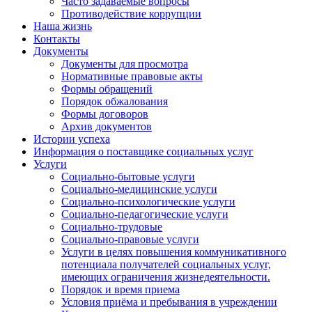
Часто задаваемые вопросы
Противодействие коррупции
Наша жизнь
Контакты
Документы
Документы для просмотра
Нормативные правовые акты
Формы обращений
Порядок обжалования
Формы договоров
Архив документов
Истории успеха
Информация о поставщике социальных услуг
Услуги
Социально-бытовые услуги
Социально-медицинские услуги
Социально-психологические услуги
Социально-педагогические услуги
Социально-трудовые
Социально-правовые услуги
Услуги в целях повышения коммуникативного
потенциала получателей социальных услуг,
имеющих ограничения жизнедеятельности.
Порядок и время приема
Условия приёма и пребывания в учреждении