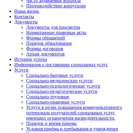
Часто задаваемые вопросы
Противодействие коррупции
Наша жизнь
Контакты
Документы
Документы для просмотра
Нормативные правовые акты
Формы обращений
Порядок обжалования
Формы договоров
Архив документов
Истории успеха
Информация о поставщике социальных услуг
Услуги
Социально-бытовые услуги
Социально-медицинские услуги
Социально-психологические услуги
Социально-педагогические услуги
Социально-трудовые
Социально-правовые услуги
Услуги в целях повышения коммуникативного
потенциала получателей социальных услуг,
имеющих ограничения жизнедеятельности.
Порядок и время приема
Условия приёма и пребывания в учреждении