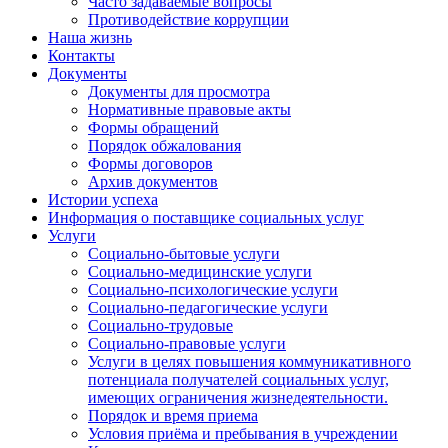
Часто задаваемые вопросы
Противодействие коррупции
Наша жизнь
Контакты
Документы
Документы для просмотра
Нормативные правовые акты
Формы обращений
Порядок обжалования
Формы договоров
Архив документов
Истории успеха
Информация о поставщике социальных услуг
Услуги
Социально-бытовые услуги
Социально-медицинские услуги
Социально-психологические услуги
Социально-педагогические услуги
Социально-трудовые
Социально-правовые услуги
Услуги в целях повышения коммуникативного
потенциала получателей социальных услуг,
имеющих ограничения жизнедеятельности.
Порядок и время приема
Условия приёма и пребывания в учреждении