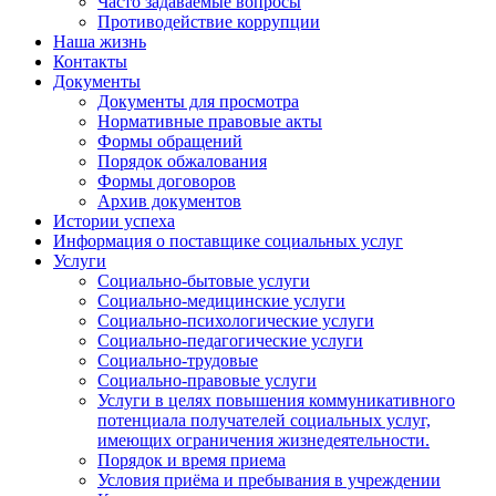
Часто задаваемые вопросы
Противодействие коррупции
Наша жизнь
Контакты
Документы
Документы для просмотра
Нормативные правовые акты
Формы обращений
Порядок обжалования
Формы договоров
Архив документов
Истории успеха
Информация о поставщике социальных услуг
Услуги
Социально-бытовые услуги
Социально-медицинские услуги
Социально-психологические услуги
Социально-педагогические услуги
Социально-трудовые
Социально-правовые услуги
Услуги в целях повышения коммуникативного
потенциала получателей социальных услуг,
имеющих ограничения жизнедеятельности.
Порядок и время приема
Условия приёма и пребывания в учреждении