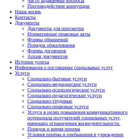
Часто задаваемые вопросы
Противодействие коррупции
Наша жизнь
Контакты
Документы
Документы для просмотра
Нормативные правовые акты
Формы обращений
Порядок обжалования
Формы договоров
Архив документов
Истории успеха
Информация о поставщике социальных услуг
Услуги
Социально-бытовые услуги
Социально-медицинские услуги
Социально-психологические услуги
Социально-педагогические услуги
Социально-трудовые
Социально-правовые услуги
Услуги в целях повышения коммуникативного
потенциала получателей социальных услуг,
имеющих ограничения жизнедеятельности.
Порядок и время приема
Условия приёма и пребывания в учреждении