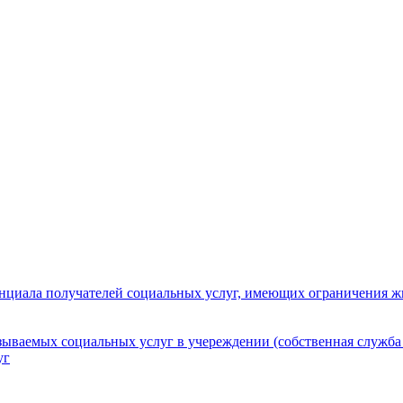
нциала получателей социальных услуг, имеющих ограничения ж
зываемых социальных услуг в учереждении (собственная служба
уг