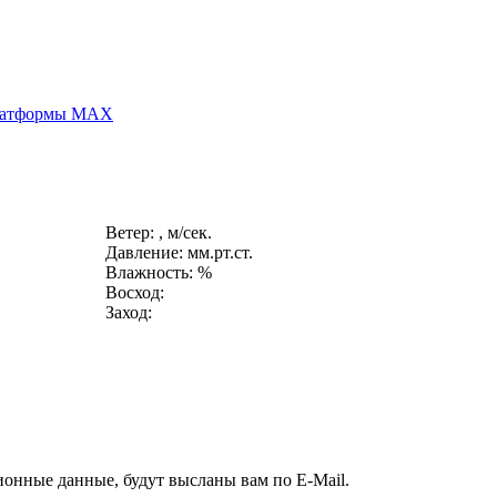
платформы MAX
Ветер: , м/сек.
Давление: мм.рт.ст.
Влажность: %
Восход:
Заход:
ионные данные, будут высланы вам по E-Mail.