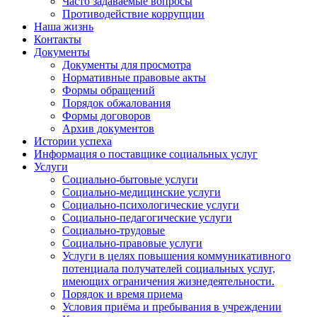
Часто задаваемые вопросы
Противодействие коррупции
Наша жизнь
Контакты
Документы
Документы для просмотра
Нормативные правовые акты
Формы обращений
Порядок обжалования
Формы договоров
Архив документов
Истории успеха
Информация о поставщике социальных услуг
Услуги
Социально-бытовые услуги
Социально-медицинские услуги
Социально-психологические услуги
Социально-педагогические услуги
Социально-трудовые
Социально-правовые услуги
Услуги в целях повышения коммуникативного
потенциала получателей социальных услуг,
имеющих ограничения жизнедеятельности.
Порядок и время приема
Условия приёма и пребывания в учреждении