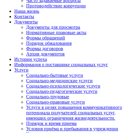
Часто задаваемые вопросы
Противодействие коррупции
Наша жизнь
Контакты
Документы
Документы для просмотра
Нормативные правовые акты
Формы обращений
Порядок обжалования
Формы договоров
Архив документов
Истории успеха
Информация о поставщике социальных услуг
Услуги
Социально-бытовые услуги
Социально-медицинские услуги
Социально-психологические услуги
Социально-педагогические услуги
Социально-трудовые
Социально-правовые услуги
Услуги в целях повышения коммуникативного
потенциала получателей социальных услуг,
имеющих ограничения жизнедеятельности.
Порядок и время приема
Условия приёма и пребывания в учреждении