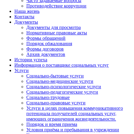
Часто задаваемые вопросы
Противодействие коррупции
Наша жизнь
Контакты
Документы
Документы для просмотра
Нормативные правовые акты
Формы обращений
Порядок обжалования
Формы договоров
Архив документов
Истории успеха
Информация о поставщике социальных услуг
Услуги
Социально-бытовые услуги
Социально-медицинские услуги
Социально-психологические услуги
Социально-педагогические услуги
Социально-трудовые
Социально-правовые услуги
Услуги в целях повышения коммуникативного
потенциала получателей социальных услуг,
имеющих ограничения жизнедеятельности.
Порядок и время приема
Условия приёма и пребывания в учреждении