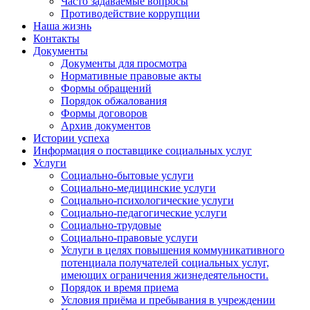
Часто задаваемые вопросы
Противодействие коррупции
Наша жизнь
Контакты
Документы
Документы для просмотра
Нормативные правовые акты
Формы обращений
Порядок обжалования
Формы договоров
Архив документов
Истории успеха
Информация о поставщике социальных услуг
Услуги
Социально-бытовые услуги
Социально-медицинские услуги
Социально-психологические услуги
Социально-педагогические услуги
Социально-трудовые
Социально-правовые услуги
Услуги в целях повышения коммуникативного
потенциала получателей социальных услуг,
имеющих ограничения жизнедеятельности.
Порядок и время приема
Условия приёма и пребывания в учреждении