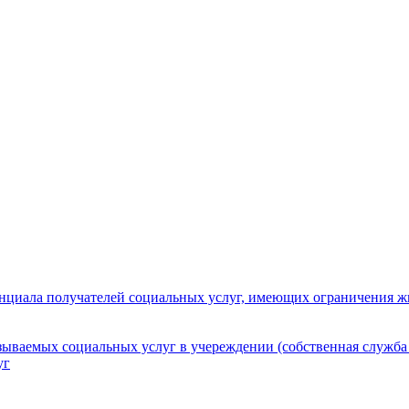
нциала получателей социальных услуг, имеющих ограничения ж
зываемых социальных услуг в учереждении (собственная служба
уг