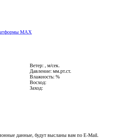
платформы MAX
Ветер: , м/сек.
Давление: мм.рт.ст.
Влажность: %
Восход:
Заход:
ионные данные, будут высланы вам по E-Mail.