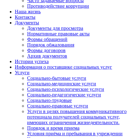
Часто задаваемые вопросы
Противодействие коррупции
Наша жизнь
Контакты
Документы
Документы для просмотра
Нормативные правовые акты
Формы обращений
Порядок обжалования
Формы договоров
Архив документов
Истории успеха
Информация о поставщике социальных услуг
Услуги
Социально-бытовые услуги
Социально-медицинские услуги
Социально-психологические услуги
Социально-педагогические услуги
Социально-трудовые
Социально-правовые услуги
Услуги в целях повышения коммуникативного
потенциала получателей социальных услуг,
имеющих ограничения жизнедеятельности.
Порядок и время приема
Условия приёма и пребывания в учреждении