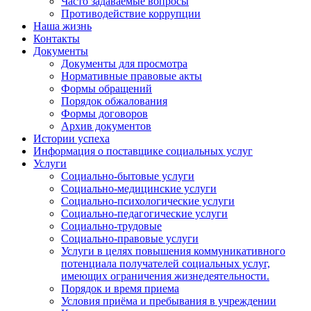
Часто задаваемые вопросы
Противодействие коррупции
Наша жизнь
Контакты
Документы
Документы для просмотра
Нормативные правовые акты
Формы обращений
Порядок обжалования
Формы договоров
Архив документов
Истории успеха
Информация о поставщике социальных услуг
Услуги
Социально-бытовые услуги
Социально-медицинские услуги
Социально-психологические услуги
Социально-педагогические услуги
Социально-трудовые
Социально-правовые услуги
Услуги в целях повышения коммуникативного
потенциала получателей социальных услуг,
имеющих ограничения жизнедеятельности.
Порядок и время приема
Условия приёма и пребывания в учреждении