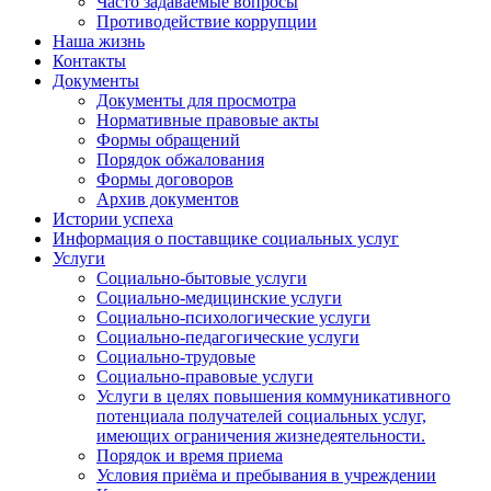
Часто задаваемые вопросы
Противодействие коррупции
Наша жизнь
Контакты
Документы
Документы для просмотра
Нормативные правовые акты
Формы обращений
Порядок обжалования
Формы договоров
Архив документов
Истории успеха
Информация о поставщике социальных услуг
Услуги
Социально-бытовые услуги
Социально-медицинские услуги
Социально-психологические услуги
Социально-педагогические услуги
Социально-трудовые
Социально-правовые услуги
Услуги в целях повышения коммуникативного
потенциала получателей социальных услуг,
имеющих ограничения жизнедеятельности.
Порядок и время приема
Условия приёма и пребывания в учреждении