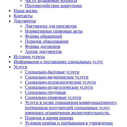
Часто задаваемые вопросы
Противодействие коррупции
Наша жизнь
Контакты
Документы
Документы для просмотра
Нормативные правовые акты
Формы обращений
Порядок обжалования
Формы договоров
Архив документов
Истории успеха
Информация о поставщике социальных услуг
Услуги
Социально-бытовые услуги
Социально-медицинские услуги
Социально-психологические услуги
Социально-педагогические услуги
Социально-трудовые
Социально-правовые услуги
Услуги в целях повышения коммуникативного
потенциала получателей социальных услуг,
имеющих ограничения жизнедеятельности.
Порядок и время приема
Условия приёма и пребывания в учреждении