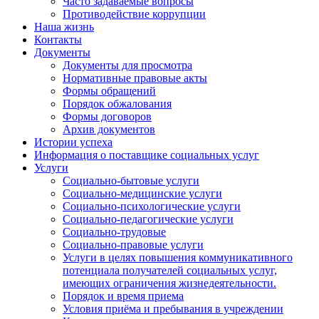
Часто задаваемые вопросы
Противодействие коррупции
Наша жизнь
Контакты
Документы
Документы для просмотра
Нормативные правовые акты
Формы обращений
Порядок обжалования
Формы договоров
Архив документов
Истории успеха
Информация о поставщике социальных услуг
Услуги
Социально-бытовые услуги
Социально-медицинские услуги
Социально-психологические услуги
Социально-педагогические услуги
Социально-трудовые
Социально-правовые услуги
Услуги в целях повышения коммуникативного
потенциала получателей социальных услуг,
имеющих ограничения жизнедеятельности.
Порядок и время приема
Условия приёма и пребывания в учреждении