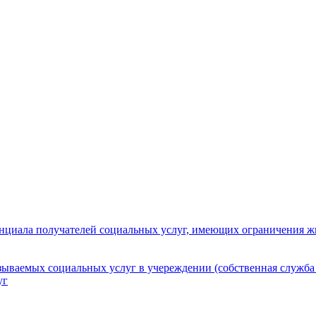
нциала получателей социальных услуг, имеющих ограничения ж
зываемых социальных услуг в учереждении (собственная служба
уг