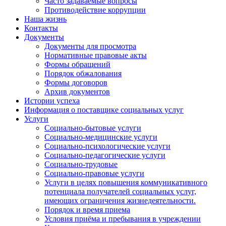
Часто задаваемые вопросы
Противодействие коррупции
Наша жизнь
Контакты
Документы
Документы для просмотра
Нормативные правовые акты
Формы обращений
Порядок обжалования
Формы договоров
Архив документов
Истории успеха
Информация о поставщике социальных услуг
Услуги
Социально-бытовые услуги
Социально-медицинские услуги
Социально-психологические услуги
Социально-педагогические услуги
Социально-трудовые
Социально-правовые услуги
Услуги в целях повышения коммуникативного
потенциала получателей социальных услуг,
имеющих ограничения жизнедеятельности.
Порядок и время приема
Условия приёма и пребывания в учреждении