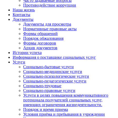
Часто задаваемые вопросы
Противодействие коррупции
Наша жизнь
Контакты
Документы
Документы для просмотра
Нормативные правовые акты
Формы обращений
Порядок обжалования
Формы договоров
Архив документов
Истории успеха
Информация о поставщике социальных услуг
Услуги
Социально-бытовые услуги
Социально-медицинские услуги
Социально-психологические услуги
Социально-педагогические услуги
Социально-трудовые
Социально-правовые услуги
Услуги в целях повышения коммуникативного
потенциала получателей социальных услуг,
имеющих ограничения жизнедеятельности.
Порядок и время приема
Условия приёма и пребывания в учреждении