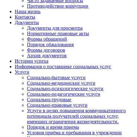
Часто задаваемые вопросы
Противодействие коррупции
Наша жизнь
Контакты
Документы
Документы для просмотра
Нормативные правовые акты
Формы обращений
Порядок обжалования
Формы договоров
Архив документов
Истории успеха
Информация о поставщике социальных услуг
Услуги
Социально-бытовые услуги
Социально-медицинские услуги
Социально-психологические услуги
Социально-педагогические услуги
Социально-трудовые
Социально-правовые услуги
Услуги в целях повышения коммуникативного
потенциала получателей социальных услуг,
имеющих ограничения жизнедеятельности.
Порядок и время приема
Условия приёма и пребывания в учреждении