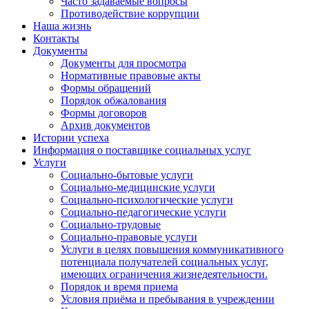
Часто задаваемые вопросы
Противодействие коррупции
Наша жизнь
Контакты
Документы
Документы для просмотра
Нормативные правовые акты
Формы обращений
Порядок обжалования
Формы договоров
Архив документов
Истории успеха
Информация о поставщике социальных услуг
Услуги
Социально-бытовые услуги
Социально-медицинские услуги
Социально-психологические услуги
Социально-педагогические услуги
Социально-трудовые
Социально-правовые услуги
Услуги в целях повышения коммуникативного
потенциала получателей социальных услуг,
имеющих ограничения жизнедеятельности.
Порядок и время приема
Условия приёма и пребывания в учреждении