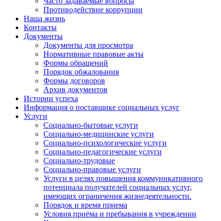
Часто задаваемые вопросы
Противодействие коррупции
Наша жизнь
Контакты
Документы
Документы для просмотра
Нормативные правовые акты
Формы обращений
Порядок обжалования
Формы договоров
Архив документов
Истории успеха
Информация о поставщике социальных услуг
Услуги
Социально-бытовые услуги
Социально-медицинские услуги
Социально-психологические услуги
Социально-педагогические услуги
Социально-трудовые
Социально-правовые услуги
Услуги в целях повышения коммуникативного
потенциала получателей социальных услуг,
имеющих ограничения жизнедеятельности.
Порядок и время приема
Условия приёма и пребывания в учреждении