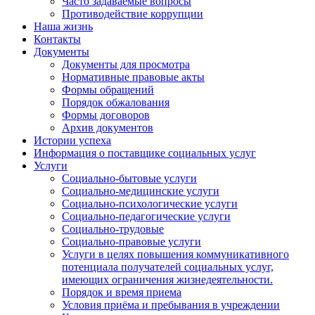
Часто задаваемые вопросы
Противодействие коррупции
Наша жизнь
Контакты
Документы
Документы для просмотра
Нормативные правовые акты
Формы обращений
Порядок обжалования
Формы договоров
Архив документов
Истории успеха
Информация о поставщике социальных услуг
Услуги
Социально-бытовые услуги
Социально-медицинские услуги
Социально-психологические услуги
Социально-педагогические услуги
Социально-трудовые
Социально-правовые услуги
Услуги в целях повышения коммуникативного
потенциала получателей социальных услуг,
имеющих ограничения жизнедеятельности.
Порядок и время приема
Условия приёма и пребывания в учреждении