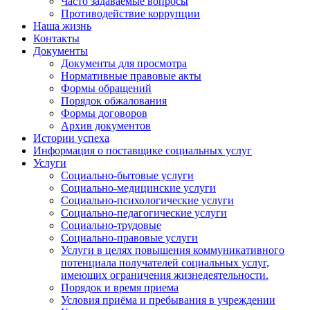
Часто задаваемые вопросы
Противодействие коррупции
Наша жизнь
Контакты
Документы
Документы для просмотра
Нормативные правовые акты
Формы обращений
Порядок обжалования
Формы договоров
Архив документов
Истории успеха
Информация о поставщике социальных услуг
Услуги
Социально-бытовые услуги
Социально-медицинские услуги
Социально-психологические услуги
Социально-педагогические услуги
Социально-трудовые
Социально-правовые услуги
Услуги в целях повышения коммуникативного
потенциала получателей социальных услуг,
имеющих ограничения жизнедеятельности.
Порядок и время приема
Условия приёма и пребывания в учреждении