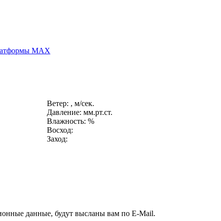
платформы MAX
Ветер: , м/сек.
Давление: мм.рт.ст.
Влажность: %
Восход:
Заход:
ионные данные, будут высланы вам по E-Mail.