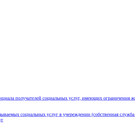
нциала получателей социальных услуг, имеющих ограничения ж
зываемых социальных услуг в учереждении (собственная служба
уг