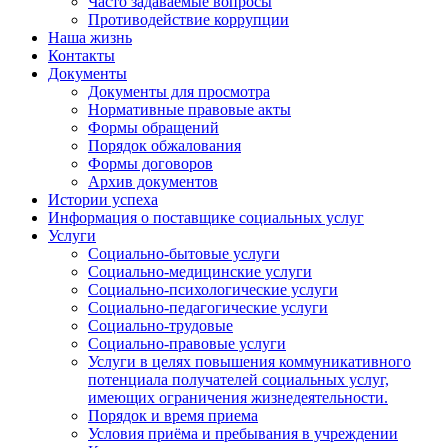
Часто задаваемые вопросы
Противодействие коррупции
Наша жизнь
Контакты
Документы
Документы для просмотра
Нормативные правовые акты
Формы обращений
Порядок обжалования
Формы договоров
Архив документов
Истории успеха
Информация о поставщике социальных услуг
Услуги
Социально-бытовые услуги
Социально-медицинские услуги
Социально-психологические услуги
Социально-педагогические услуги
Социально-трудовые
Социально-правовые услуги
Услуги в целях повышения коммуникативного
потенциала получателей социальных услуг,
имеющих ограничения жизнедеятельности.
Порядок и время приема
Условия приёма и пребывания в учреждении