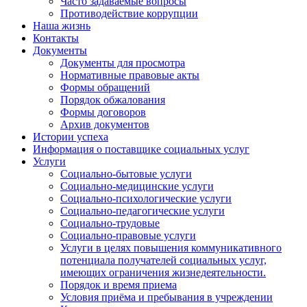
Часто задаваемые вопросы
Противодействие коррупции
Наша жизнь
Контакты
Документы
Документы для просмотра
Нормативные правовые акты
Формы обращений
Порядок обжалования
Формы договоров
Архив документов
Истории успеха
Информация о поставщике социальных услуг
Услуги
Социально-бытовые услуги
Социально-медицинские услуги
Социально-психологические услуги
Социально-педагогические услуги
Социально-трудовые
Социально-правовые услуги
Услуги в целях повышения коммуникативного
потенциала получателей социальных услуг,
имеющих ограничения жизнедеятельности.
Порядок и время приема
Условия приёма и пребывания в учреждении