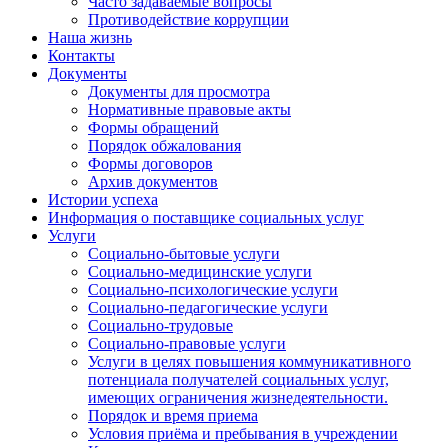
Часто задаваемые вопросы
Противодействие коррупции
Наша жизнь
Контакты
Документы
Документы для просмотра
Нормативные правовые акты
Формы обращений
Порядок обжалования
Формы договоров
Архив документов
Истории успеха
Информация о поставщике социальных услуг
Услуги
Социально-бытовые услуги
Социально-медицинские услуги
Социально-психологические услуги
Социально-педагогические услуги
Социально-трудовые
Социально-правовые услуги
Услуги в целях повышения коммуникативного
потенциала получателей социальных услуг,
имеющих ограничения жизнедеятельности.
Порядок и время приема
Условия приёма и пребывания в учреждении