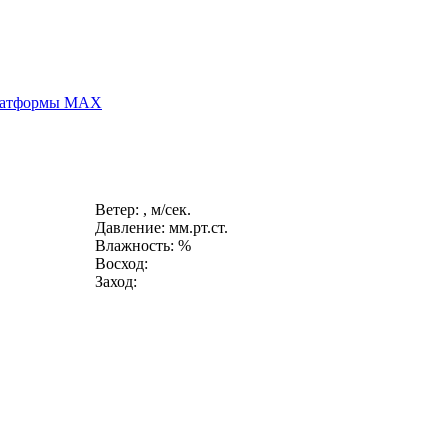
платформы MAX
Ветер: , м/сек.
Давление: мм.рт.ст.
Влажность: %
Восход:
Заход: