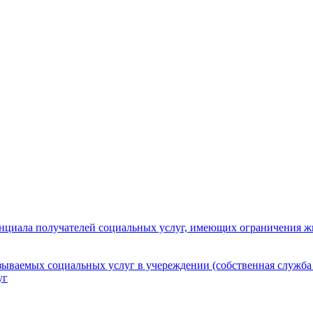
нциала получателей социальных услуг, имеющих ограничения ж
зываемых социальных услуг в учереждении (собственная служба
уг