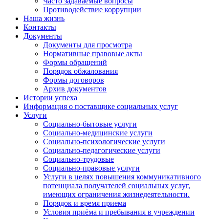
Часто задаваемые вопросы
Противодействие коррупции
Наша жизнь
Контакты
Документы
Документы для просмотра
Нормативные правовые акты
Формы обращений
Порядок обжалования
Формы договоров
Архив документов
Истории успеха
Информация о поставщике социальных услуг
Услуги
Социально-бытовые услуги
Социально-медицинские услуги
Социально-психологические услуги
Социально-педагогические услуги
Социально-трудовые
Социально-правовые услуги
Услуги в целях повышения коммуникативного
потенциала получателей социальных услуг,
имеющих ограничения жизнедеятельности.
Порядок и время приема
Условия приёма и пребывания в учреждении