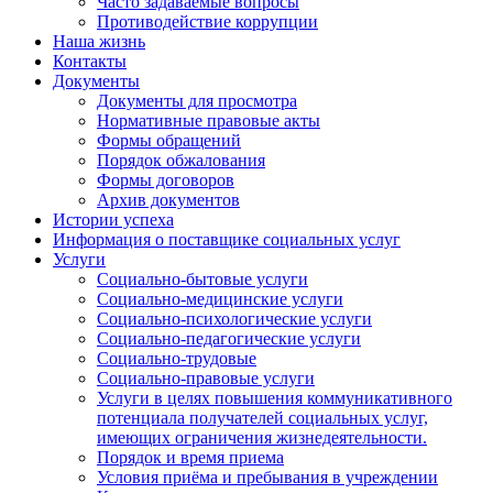
Часто задаваемые вопросы
Противодействие коррупции
Наша жизнь
Контакты
Документы
Документы для просмотра
Нормативные правовые акты
Формы обращений
Порядок обжалования
Формы договоров
Архив документов
Истории успеха
Информация о поставщике социальных услуг
Услуги
Социально-бытовые услуги
Социально-медицинские услуги
Социально-психологические услуги
Социально-педагогические услуги
Социально-трудовые
Социально-правовые услуги
Услуги в целях повышения коммуникативного
потенциала получателей социальных услуг,
имеющих ограничения жизнедеятельности.
Порядок и время приема
Условия приёма и пребывания в учреждении