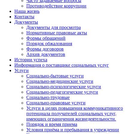
Часто задаваемые вопросы
Противодействие коррупции
Наша жизнь
Контакты
Документы
Документы для просмотра
Нормативные правовые акты
Формы обращений
Порядок обжалования
Формы договоров
Архив документов
Истории успеха
Информация о поставщике социальных услуг
Услуги
Социально-бытовые услуги
Социально-медицинские услуги
Социально-психологические услуги
Социально-педагогические услуги
Социально-трудовые
Социально-правовые услуги
Услуги в целях повышения коммуникативного
потенциала получателей социальных услуг,
имеющих ограничения жизнедеятельности.
Порядок и время приема
Условия приёма и пребывания в учреждении