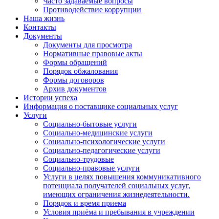
Часто задаваемые вопросы
Противодействие коррупции
Наша жизнь
Контакты
Документы
Документы для просмотра
Нормативные правовые акты
Формы обращений
Порядок обжалования
Формы договоров
Архив документов
Истории успеха
Информация о поставщике социальных услуг
Услуги
Социально-бытовые услуги
Социально-медицинские услуги
Социально-психологические услуги
Социально-педагогические услуги
Социально-трудовые
Социально-правовые услуги
Услуги в целях повышения коммуникативного
потенциала получателей социальных услуг,
имеющих ограничения жизнедеятельности.
Порядок и время приема
Условия приёма и пребывания в учреждении