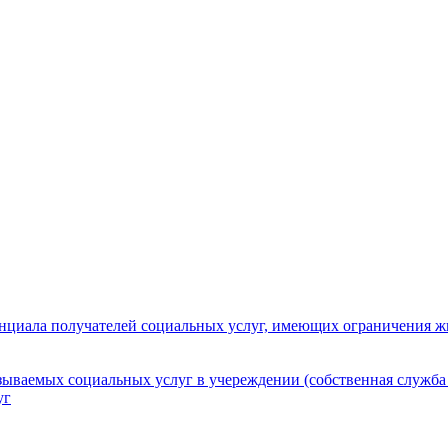
нциала получателей социальных услуг, имеющих ограничения ж
зываемых социальных услуг в учереждении (собственная служба
уг