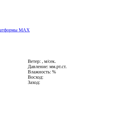
платформы MAX
Ветер: , м/сек.
Давление: мм.рт.ст.
Влажность: %
Восход:
Заход: