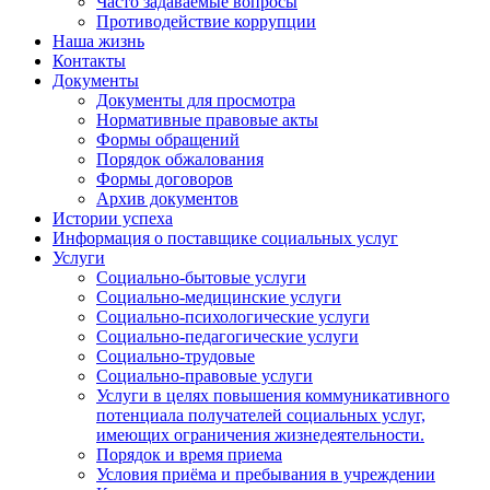
Часто задаваемые вопросы
Противодействие коррупции
Наша жизнь
Контакты
Документы
Документы для просмотра
Нормативные правовые акты
Формы обращений
Порядок обжалования
Формы договоров
Архив документов
Истории успеха
Информация о поставщике социальных услуг
Услуги
Социально-бытовые услуги
Социально-медицинские услуги
Социально-психологические услуги
Социально-педагогические услуги
Социально-трудовые
Социально-правовые услуги
Услуги в целях повышения коммуникативного
потенциала получателей социальных услуг,
имеющих ограничения жизнедеятельности.
Порядок и время приема
Условия приёма и пребывания в учреждении