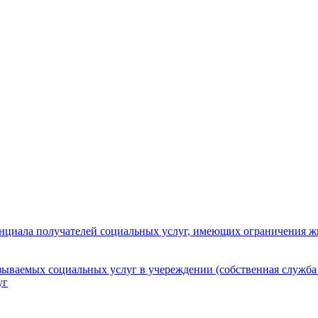
нциала получателей социальных услуг, имеющих ограничения ж
зываемых социальных услуг в учереждении (собственная служба
уг