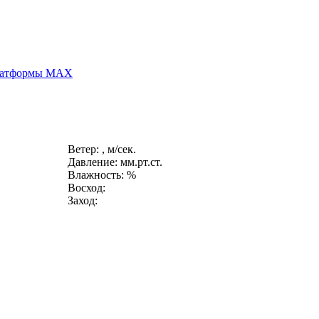
платформы MAX
Ветер: , м/сек.
Давление: мм.рт.ст.
Влажность: %
Восход:
Заход: