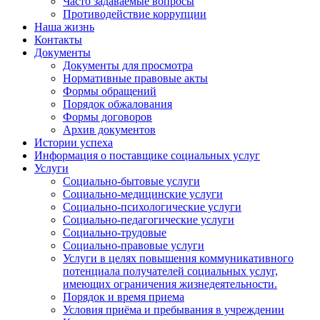
Часто задаваемые вопросы
Противодействие коррупции
Наша жизнь
Контакты
Документы
Документы для просмотра
Нормативные правовые акты
Формы обращений
Порядок обжалования
Формы договоров
Архив документов
Истории успеха
Информация о поставщике социальных услуг
Услуги
Социально-бытовые услуги
Социально-медицинские услуги
Социально-психологические услуги
Социально-педагогические услуги
Социально-трудовые
Социально-правовые услуги
Услуги в целях повышения коммуникативного
потенциала получателей социальных услуг,
имеющих ограничения жизнедеятельности.
Порядок и время приема
Условия приёма и пребывания в учреждении