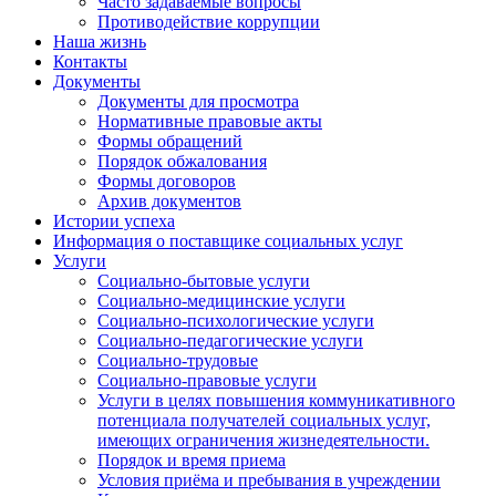
Часто задаваемые вопросы
Противодействие коррупции
Наша жизнь
Контакты
Документы
Документы для просмотра
Нормативные правовые акты
Формы обращений
Порядок обжалования
Формы договоров
Архив документов
Истории успеха
Информация о поставщике социальных услуг
Услуги
Социально-бытовые услуги
Социально-медицинские услуги
Социально-психологические услуги
Социально-педагогические услуги
Социально-трудовые
Социально-правовые услуги
Услуги в целях повышения коммуникативного
потенциала получателей социальных услуг,
имеющих ограничения жизнедеятельности.
Порядок и время приема
Условия приёма и пребывания в учреждении