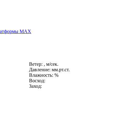
платформы MAX
Ветер: , м/сек.
Давление: мм.рт.ст.
Влажность: %
Восход:
Заход: