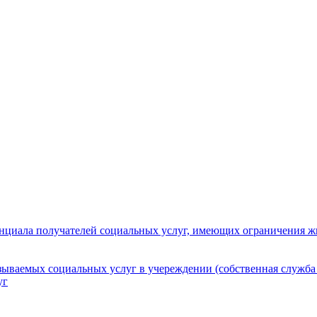
нциала получателей социальных услуг, имеющих ограничения ж
зываемых социальных услуг в учереждении (собственная служба
уг