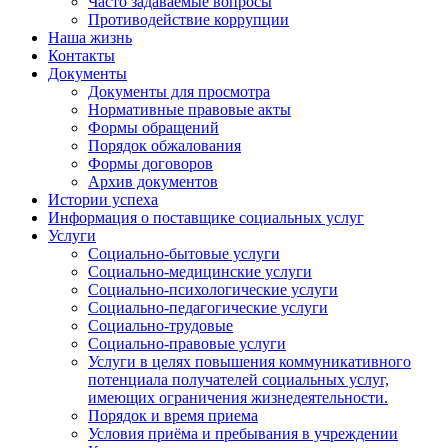
Часто задаваемые вопросы
Противодействие коррупции
Наша жизнь
Контакты
Документы
Документы для просмотра
Нормативные правовые акты
Формы обращений
Порядок обжалования
Формы договоров
Архив документов
Истории успеха
Информация о поставщике социальных услуг
Услуги
Социально-бытовые услуги
Социально-медицинские услуги
Социально-психологические услуги
Социально-педагогические услуги
Социально-трудовые
Социально-правовые услуги
Услуги в целях повышения коммуникативного
потенциала получателей социальных услуг,
имеющих ограничения жизнедеятельности.
Порядок и время приема
Условия приёма и пребывания в учреждении