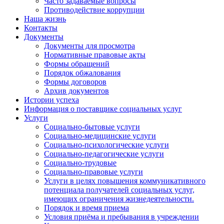
Часто задаваемые вопросы
Противодействие коррупции
Наша жизнь
Контакты
Документы
Документы для просмотра
Нормативные правовые акты
Формы обращений
Порядок обжалования
Формы договоров
Архив документов
Истории успеха
Информация о поставщике социальных услуг
Услуги
Социально-бытовые услуги
Социально-медицинские услуги
Социально-психологические услуги
Социально-педагогические услуги
Социально-трудовые
Социально-правовые услуги
Услуги в целях повышения коммуникативного
потенциала получателей социальных услуг,
имеющих ограничения жизнедеятельности.
Порядок и время приема
Условия приёма и пребывания в учреждении