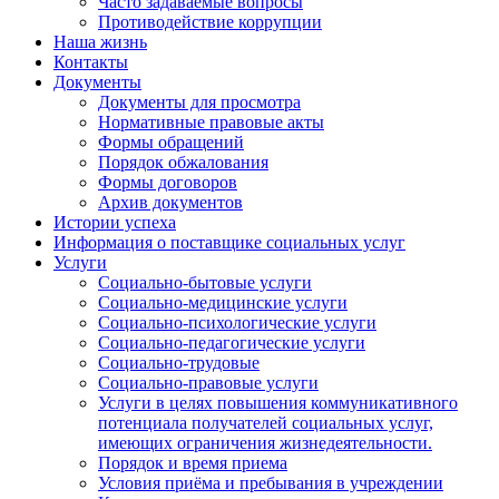
Часто задаваемые вопросы
Противодействие коррупции
Наша жизнь
Контакты
Документы
Документы для просмотра
Нормативные правовые акты
Формы обращений
Порядок обжалования
Формы договоров
Архив документов
Истории успеха
Информация о поставщике социальных услуг
Услуги
Социально-бытовые услуги
Социально-медицинские услуги
Социально-психологические услуги
Социально-педагогические услуги
Социально-трудовые
Социально-правовые услуги
Услуги в целях повышения коммуникативного
потенциала получателей социальных услуг,
имеющих ограничения жизнедеятельности.
Порядок и время приема
Условия приёма и пребывания в учреждении