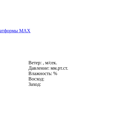
платформы MAX
Ветер: , м/сек.
Давление: мм.рт.ст.
Влажность: %
Восход:
Заход: