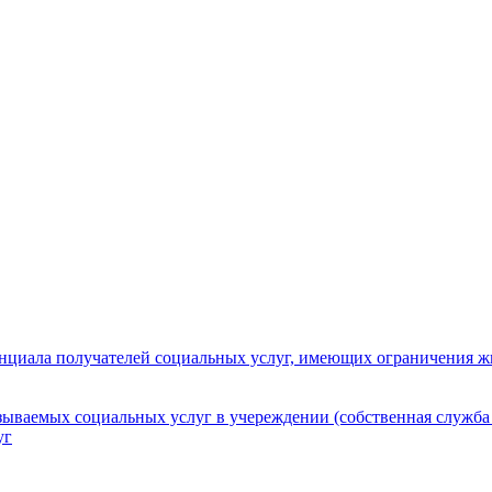
нциала получателей социальных услуг, имеющих ограничения ж
зываемых социальных услуг в учереждении (собственная служба
уг