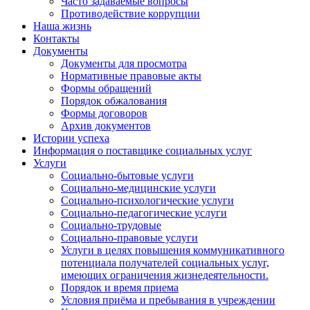
Часто задаваемые вопросы
Противодействие коррупции
Наша жизнь
Контакты
Документы
Документы для просмотра
Нормативные правовые акты
Формы обращений
Порядок обжалования
Формы договоров
Архив документов
Истории успеха
Информация о поставщике социальных услуг
Услуги
Социально-бытовые услуги
Социально-медицинские услуги
Социально-психологические услуги
Социально-педагогические услуги
Социально-трудовые
Социально-правовые услуги
Услуги в целях повышения коммуникативного
потенциала получателей социальных услуг,
имеющих ограничения жизнедеятельности.
Порядок и время приема
Условия приёма и пребывания в учреждении