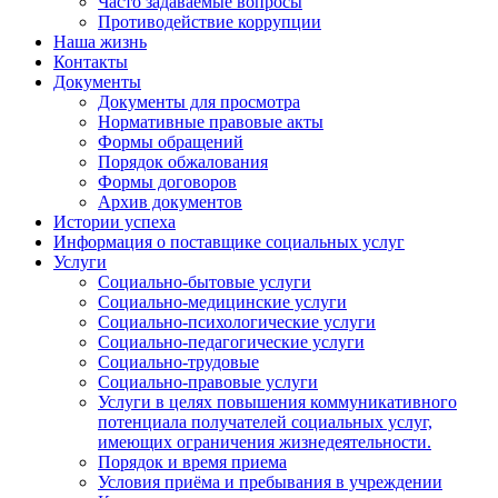
Часто задаваемые вопросы
Противодействие коррупции
Наша жизнь
Контакты
Документы
Документы для просмотра
Нормативные правовые акты
Формы обращений
Порядок обжалования
Формы договоров
Архив документов
Истории успеха
Информация о поставщике социальных услуг
Услуги
Социально-бытовые услуги
Социально-медицинские услуги
Социально-психологические услуги
Социально-педагогические услуги
Социально-трудовые
Социально-правовые услуги
Услуги в целях повышения коммуникативного
потенциала получателей социальных услуг,
имеющих ограничения жизнедеятельности.
Порядок и время приема
Условия приёма и пребывания в учреждении