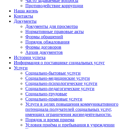
Часто задаваемые вопросы
Противодействие коррупции
Наша жизнь
Контакты
Документы
Документы для просмотра
Нормативные правовые акты
Формы обращений
Порядок обжалования
Формы договоров
Архив документов
Истории успеха
Информация о поставщике социальных услуг
Услуги
Социально-бытовые услуги
Социально-медицинские услуги
Социально-психологические услуги
Социально-педагогические услуги
Социально-трудовые
Социально-правовые услуги
Услуги в целях повышения коммуникативного
потенциала получателей социальных услуг,
имеющих ограничения жизнедеятельности.
Порядок и время приема
Условия приёма и пребывания в учреждении